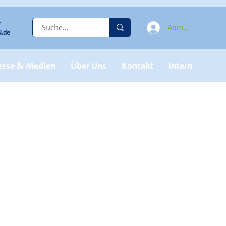
r
Anmelden
.de
esse & Medien
Über Uns
Kontakt
Intern