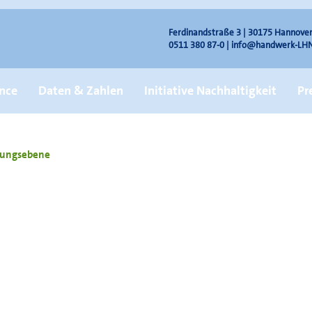
Ferdinandstraße 3 | 30175 Hannove
0511 380 87-0 |
info@handwerk-LHN
nce
Daten & Zahlen
Initiative Nachhaltigkeit
Pr
hrungsebene