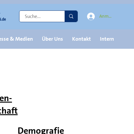
r
Anmelden
.de
esse & Medien
Über Uns
Kontakt
Intern
en-
chaft
Demografie