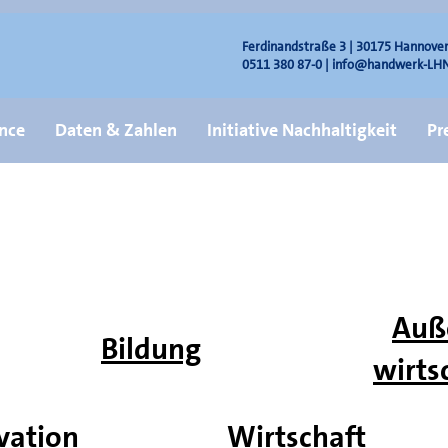
Ferdinandstraße 3 | 30175 Hannove
0511 380 87-0 |
info@handwerk-LHN
nce
Daten & Zahlen
Initiative Nachhaltigkeit
Pr
Auß
Bildung
wirts
vation
Wirtschaft