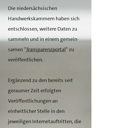
Die niedersächsischen
Handwerkskammern haben sich
entschlossen, weitere Daten zu
sammeln und in einem gemein-
samen "
Transparenzportal
" zu
veröffentlichen.
Ergänzend zu den bereits seit
geraumer Zeit erfolgten
Veröffentlichungen an
einheitlicher Stelle in den
jeweiligen Internetauftritten, die