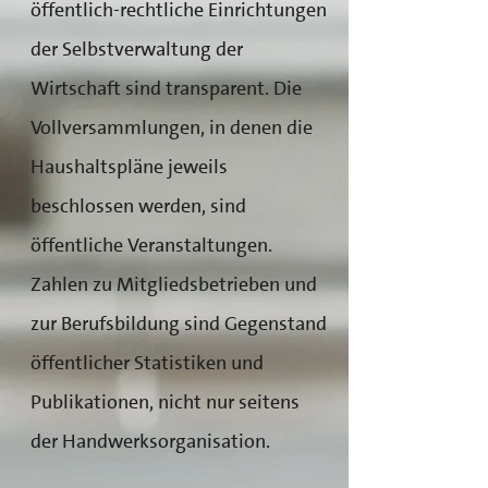
öffentlich-rechtliche Einrichtungen
der Selbstverwaltung der
Wirtschaft sind transparent. Die
Vollversammlungen, in denen die
Haushaltspläne jeweils
beschlossen werden, sind
öffentliche Veranstaltungen.
Zahlen zu Mitgliedsbetrieben und
zur Berufsbildung sind Gegenstand
öffentlicher Statistiken und
Publikationen, nicht nur seitens
der Handwerksorganisation.