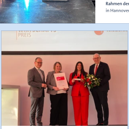
Rahmen der
in Hannover
robuste wir
Ausbildungs
neuen Auszu