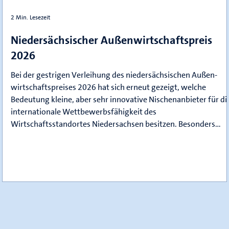
2 Min. Lesezeit
Niedersächsischer Außenwirtschaftspreis
2026
Bei der gestrigen Verleihung des niedersächsischen Außen­
wirtschafts­preises 2026 hat sich erneut gezeigt, welche
Bedeutung kleine, aber sehr innovative Nischenanbieter für di
internationale Wettbewerbsfähigkeit des
Wirtschaftsstandortes Niedersachsen besitzen. Besonders
r
erfreulich: Auch in diesem Jahr zählen mehrere
Handwerksbetriebe zu den Nominierten. Die Betriebe beweis
Mut, Kreativität und internationale Strahlkraft – und genau
dafür verdienen sie besondere Anerkennun