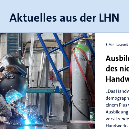
Aktuelles aus der LHN
3 Min. Lesezeit
Ausbi
des ni
Handw
„Das Handw
demographi
einem Plus
Ausbildungs
vorsitzende
Handwerks-