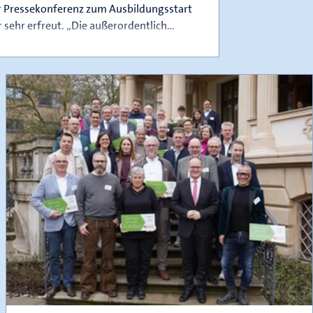
 Pressekonferenz zum Ausbildungsstart
 sehr erfreut. „Die außerordentlich
tschaftliche Lage handwerklicher
betriebe gibt ein klares Signal an die
bildenden in den Betrieben u