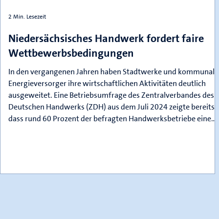
2 Min. Lesezeit
Niedersächsisches Handwerk fordert faire
Wettbewerbsbedingungen
In den vergangenen Jahren haben Stadtwerke und kommunale
Energieversorger ihre wirtschaftlichen Aktivitäten deutlich
ausgeweitet. Eine Betriebsumfrage des Zentralverbandes des
Deutschen Handwerks (ZDH) aus dem Juli 2024 zeigte bereits,
dass rund 60 Prozent der befragten Handwerksbetriebe eine
spürbare Zunahme öffentlicher Wirtschaftstätigkeit in direkte
Konkurrenz verzeichneten. Auch in Niedersachsen berichten
Betriebe zunehmend nicht nur vom Einstieg kommunaler
Unternehmen