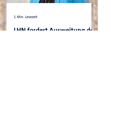
1 Min. Lesezeit
LHN fordert Ausweitung des
Industriestrompreises auch
auf besonders
energieintensive Handwerke
Statement von Dr. Hildegard Sander,
Hauptgeschäftsführerin der
Landesvertretung der
Handwerkskammern Niedersachsen e.V.
(LHN), zum ...